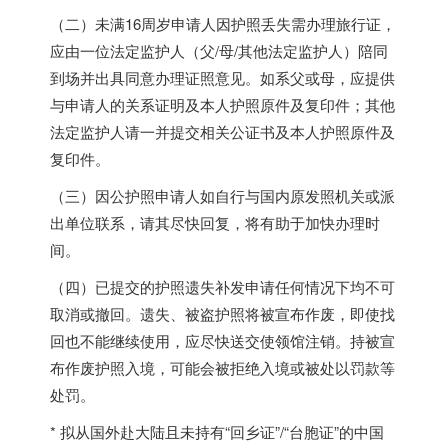
（二）未满16周岁申请人因护照丢失需办理旅行证，
应由一位法定监护人（父/母/其他法定监护人）陪同
到场并出具同意办理证照意见。如系父或母，应提供
与申请人的关系证明及本人护照原件及复印件；其他
法定监护人请一并提交相关公证书及本人护照原件及
复印件。
（三）因公护照申请人如自行与国内原发照机关或派
出单位联系，请其尽快回复，将有助于加快办理时
间。
（四）已提交的护照遗失补发申请任何情况下均不可
取消或撤回。遗失、被盗护照将被宣布作废，即使找
回也不能继续使用，应尽快送交使领馆注销。持被宣
布作废护照入境，可能会被拒绝入境或被处以罚款等
处罚。
* 拟从国外赴大陆且未持有“回乡证”/“台胞证”的中国