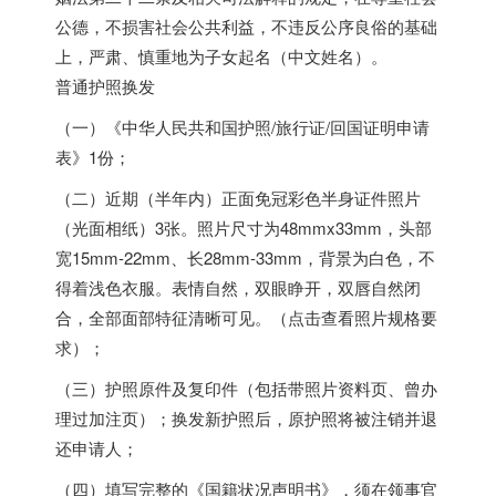
公德，不损害社会公共利益，不违反公序良俗的基础
上，严肃、慎重地为子女起名（中文姓名）。
普通护照换发
（一）《中华人民共和国护照/旅行证/回国证明申请
表》1份；
（二）近期（半年内）正面免冠彩色半身证件照片
（光面相纸）3张。照片尺寸为48mmx33mm，头部
宽15mm-22mm、长28mm-33mm，背景为白色，不
得着浅色衣服。表情自然，双眼睁开，双唇自然闭
合，全部面部特征清晰可见。（点击查看照片规格要
求）；
（三）护照原件及复印件（包括带照片资料页、曾办
理过加注页）；换发新护照后，原护照将被注销并退
还申请人；
（四）填写完整的《国籍状况声明书》，须在领事官