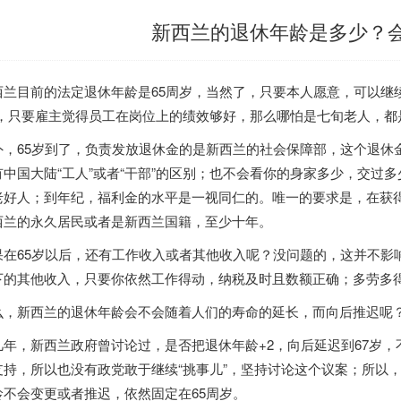
新西兰的退休年龄是多少？
西兰目前的法定退休年龄是65周岁，当然了，只要本人愿意，可以继续
”，只要雇主觉得员工在岗位上的绩效够好，那么哪怕是七旬老人，都
外，65岁到了，负责发放退休金的是新西兰的社会保障部，这个退休
有中国大陆“工人”或者“干部”的区别；也不会看你的身家多少，交过
老好人；到年纪，福利金的水平是一视同仁的。唯一的要求是，在获
西兰的永久居民或者是新西兰国籍，至少十年。
果在65岁以后，还有工作收入或者其他收入呢？没问题的，这并不影
下的其他收入，只要你依然工作得动，纳税及时且数额正确；多劳多
么，新西兰的退休年龄会不会随着人们的寿命的延长，而向后推迟呢
几年，新西兰政府曾讨论过，是否把退休年龄+2，向后延迟到67岁
支持，所以也没有政党敢于继续“挑事儿”，坚持讨论这个议案；所以
龄不会变更或者推迟，依然固定在65周岁。