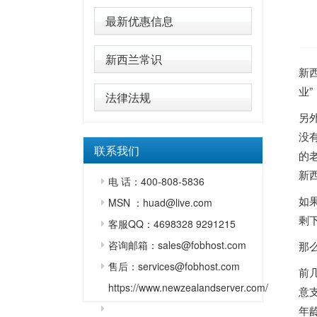
最新优惠信息
新西兰常识
新
业
法律法规
另
没
联系我们
的
新
电 话：400-808-5836
如
MSN ：huad@live.com
剩
客服QQ：4698328 9291215
咨询邮箱：sales@fobhost.com
那
售后：services@fobhost.com
前
https://www.newzealandserver.com/
意
年