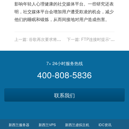
影响年轻人心理健康的社交媒体平台。一些研究还表
明，社交媒体平台会增加用户遭受欺凌的机会，减少
他们的睡眠和锻炼，从而间接地对用户造成伤害。
上一篇:
谷歌再次要求将在
下一篇:
FTP连接时提示“列
得州审理的反垄断案移送至
表错误”是什么原因？
加州审理
7× 24小时服务热线
400-808-5836
联系我们
新西兰服务器
新西兰VPS
新西兰虚拟主机
IDC资讯