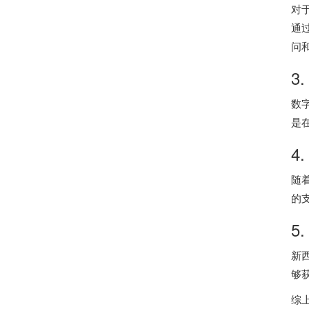
对
通
问
3
数
是
4
随
的
5
新
够
综