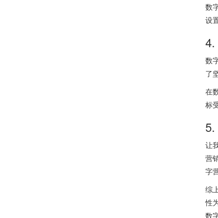
数
设
4
数
了
在
标
5
让
营
字
综
性
数