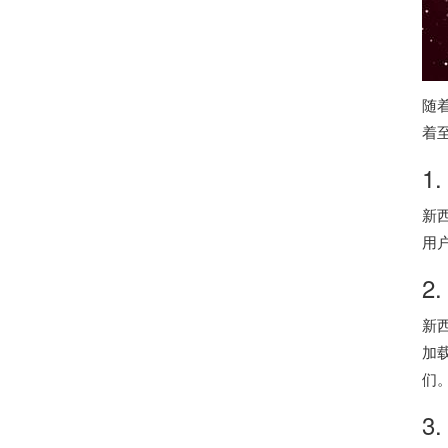
随
着
1
新
用
2
新
加
们
3