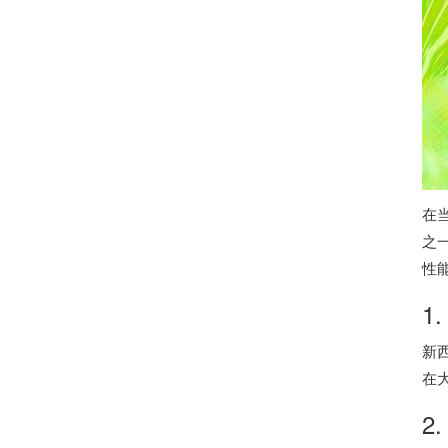
在
之
性
1
新
在
2