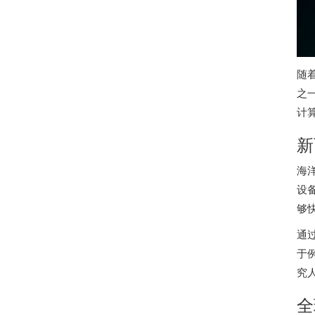
随
之
计
新
海
设
够
通
于
究
全