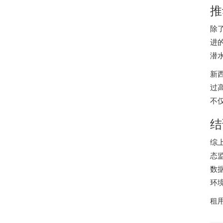
推
除
进
潜
新
过
不
结
综
态
数
环
租