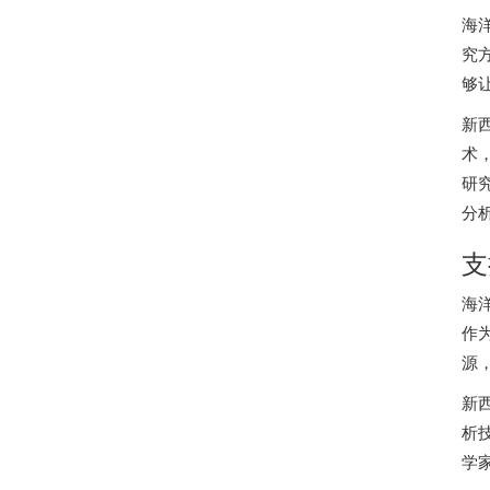
海
究
够
新
术
研
分
支
海
作
源
新
析
学