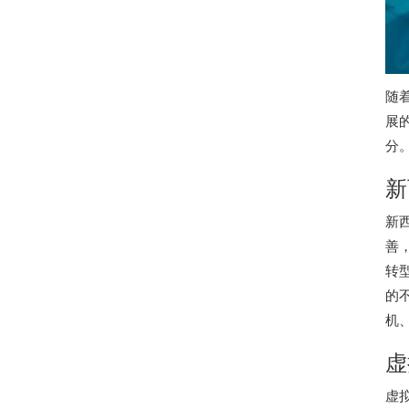
随
展
分
新
新
善
转
的
机
虚
虚