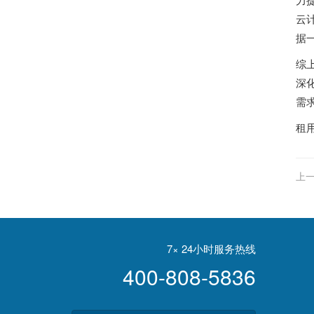
云
据
综
深
需
租
上一
7× 24小时服务热线
400-808-5836