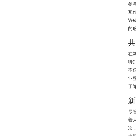
参
互
We
的
共
在
特
不
业
于
新
尽
着
次
力