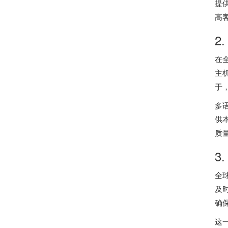
提
高
2
在
主
于
多
供
质
3
全
及
确
这