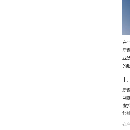
在
新
业
的
1
新
网
虚
能
在