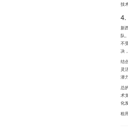
技
4
新
队
不
决
结
灵
潜
总
术
化
租