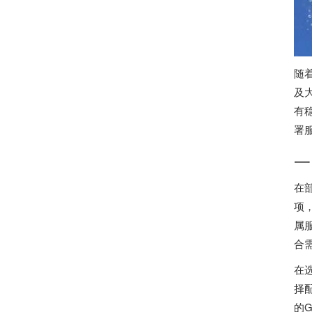
随
及
有
署
一
在
项
属
合
在
择
的