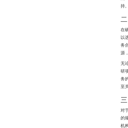
持
二
在
以
务
源
无
研
务
至
三
对
的
机