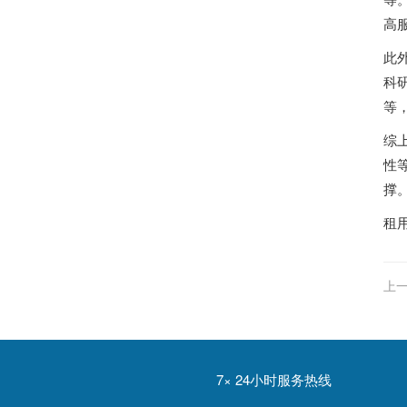
高
此
科
等
综
性
撑
租
上一
7× 24小时服务热线