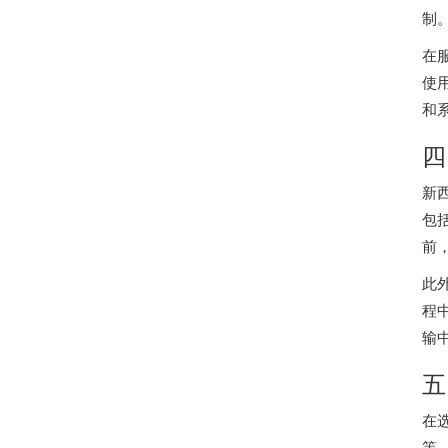
制
在
使
和
四
新
包
前
此
程
输
五
在
等